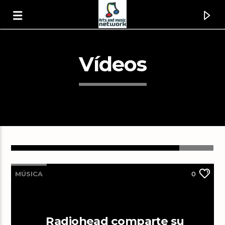
Vídeos
MÚSICA
0
Canción actual
Right Here, Right Now [1wfM]
Fatboy Slim
Radiohead comparte su