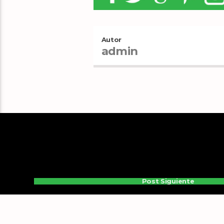
Autor
admin
Post Siguiente
3 de enero de 1946 n
Paul Jones, bajista 