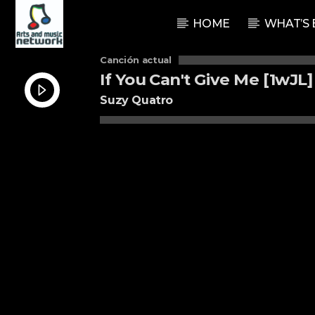
HOME
WHAT’S 
Canción actual
If You Can't Give Me [1wJL]
Suzy Quatro