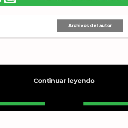
Archivos del autor
Continuar leyendo
ace John
21 de ju
de Led
lanza el 