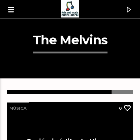
The Melvins
MÚSICA
0
Canción actual
Strawberry Fields Forever [1wEH]
Los Fabulosos Cadillacs