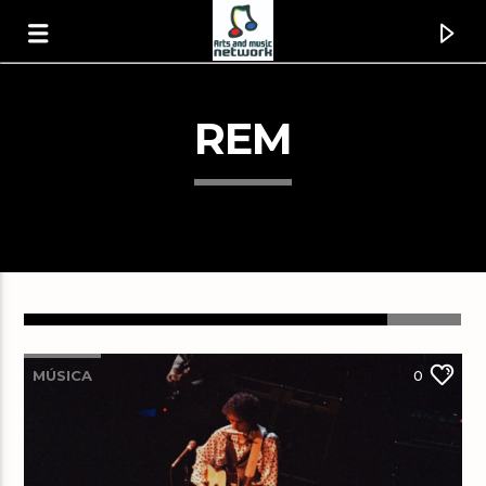
REM
MÚSICA
0
Canción actual
ID
Arts And Music Radio