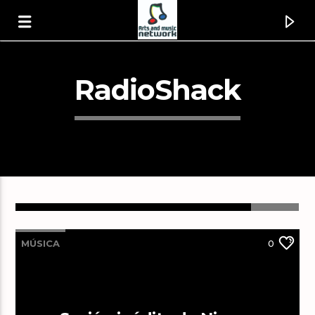
RadioShack
MÚSICA
0
Canción actual
Won't Get Fooled Again [1wMf]
The Who