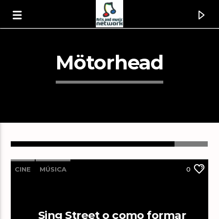
Mötorhead
CINE
MÚSICA
0
Canción actual
Rio [1wcY]
Duran Duran
Sing Street o como formar