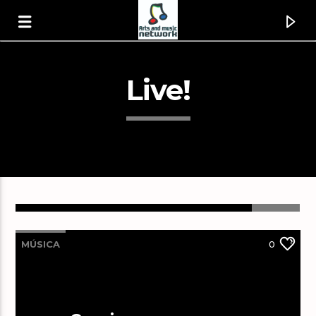
Live!
MÚSICA
0
Canción actual
Weapon Of Choice [1vvD]
Black Rebel Motorcycle Club