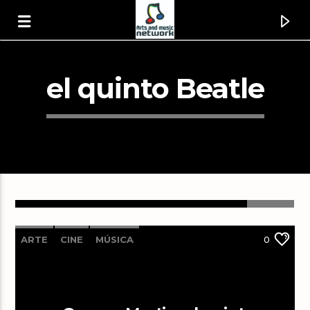
el quinto Beatle
ARTE
CINE
MÚSICA
0
Canción actual
01 You Really Got Me [1wKW]
The Kinks