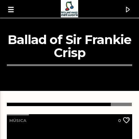
Ballad of Sir Frankie
Crisp
Canción actual
MÚSICA
0
Y Nos Dieron las Diez
Joaquín Sabina